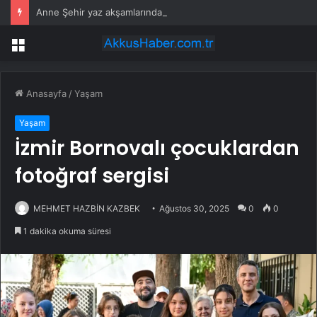
Anne Şehir yaz akşamlarında “Arabesk” rüzgârı esti
Menü
Anasayfa
/
Yaşam
Yaşam
İzmir Bornovalı çocuklardan
fotoğraf sergisi
MEHMET HAZBİN KAZBEK
Ağustos 30, 2025
0
0
1 dakika okuma süresi