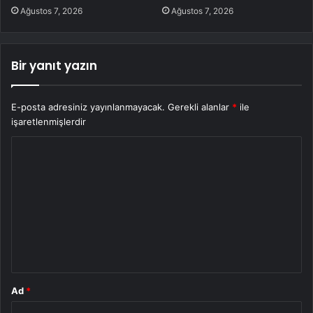
Ağustos 7, 2026
Ağustos 7, 2026
Bir yanıt yazın
E-posta adresiniz yayınlanmayacak.
Gerekli alanlar
*
ile
işaretlenmişlerdir
Y
o
r
u
m
*
Ad
*