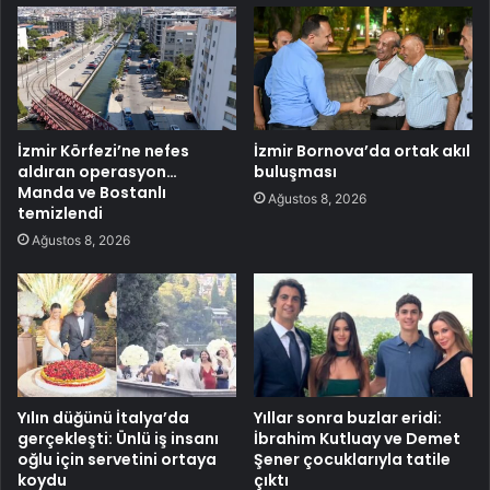
İzmir Körfezi’ne nefes
İzmir Bornova’da ortak akıl
aldıran operasyon…
buluşması
Manda ve Bostanlı
Ağustos 8, 2026
temizlendi
Ağustos 8, 2026
Yılın düğünü İtalya’da
Yıllar sonra buzlar eridi:
gerçekleşti: Ünlü iş insanı
İbrahim Kutluay ve Demet
oğlu için servetini ortaya
Şener çocuklarıyla tatile
koydu
çıktı