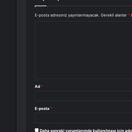
E-posta adresiniz yayınlanmayacak.
Gerekli alanlar
*
i
Y
o
r
u
m
*
Ad
*
E-posta
*
Daha sonraki yorumlarımda kullanılması için adı