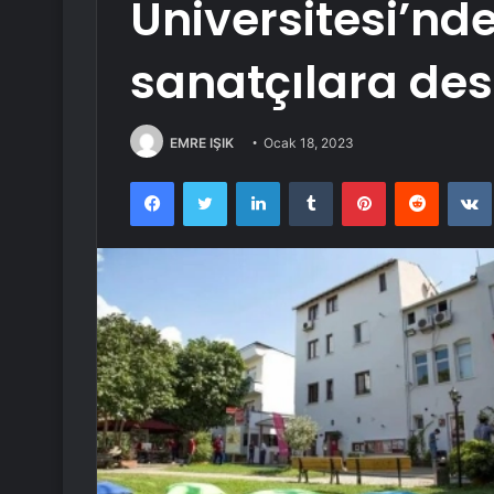
Üniversitesi’nd
sanatçılara des
EMRE IŞIK
Ocak 18, 2023
Facebook
Twitter
LinkedIn
Tumblr
Pinterest
Reddit