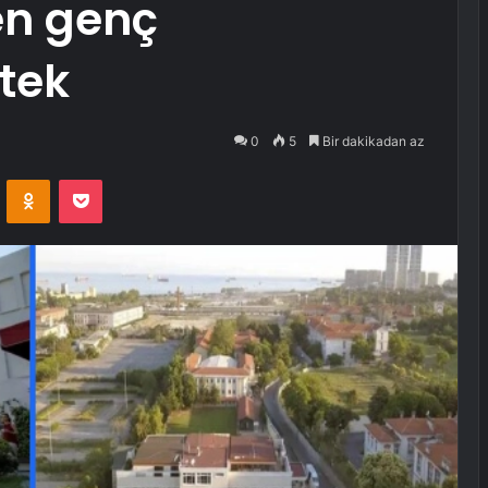
en genç
tek
0
5
Bir dakikadan az
VKontakte
Odnoklassniki
Pocket