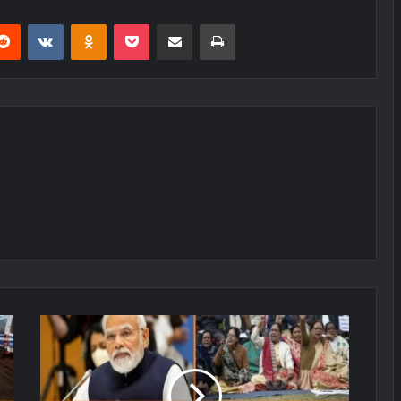
erest
Reddit
VKontakte
Odnoklassniki
Pocket
E-Posta ile paylaş
Yazdır