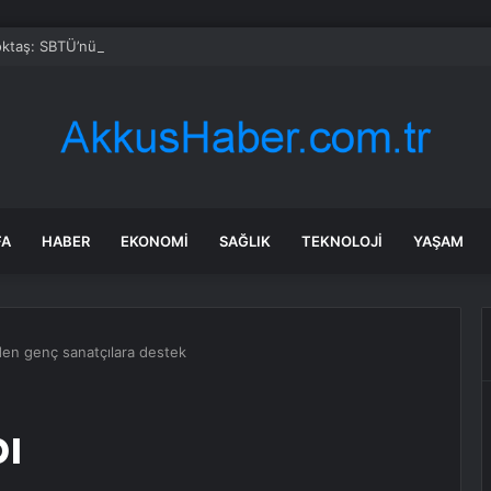
taş: SBTÜ’nün Başarıları Gurur Verici
FA
HABER
EKONOMI
SAĞLIK
TEKNOLOJI
YAŞAM
nden genç sanatçılara destek
ı