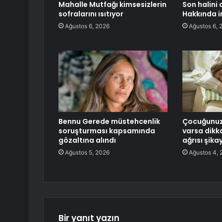
Mahalle Mutfağı kimsesizlerin
Son halini 
sofralarını ısıtıyor
Hakkında 
Ağustos 6, 2026
Ağustos 6, 
Bennu Gerede müstehcenlik
Çocuğunuzd
soruşturması kapsamında
varsa dikk
gözaltına alındı
ağrısı şikay
Ağustos 5, 2026
Ağustos 4, 
Bir yanıt yazın