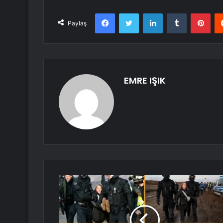
Facebook
Twitter
LinkedIn
Tumblr
Pint
Paylaş
EMRE IŞIK