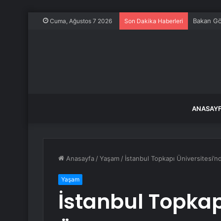
Bakan Gök
Cuma, Ağustos 7 2026
Son Dakika Haberleri
ANASAY
Anasayfa
/
Yaşam
/
İstanbul Topkapı Üniversitesi’
Yaşam
İstanbul Topkap