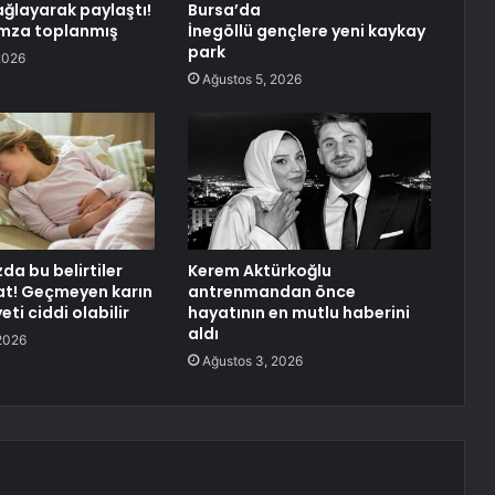
ağlayarak paylaştı!
Bursa’da
imza toplanmış
İnegöllü gençlere yeni kaykay
park
2026
Ağustos 5, 2026
a bu belirtiler
Kerem Aktürkoğlu
at! Geçmeyen karın
antrenmandan önce
eti ciddi olabilir
hayatının en mutlu haberini
aldı
2026
Ağustos 3, 2026