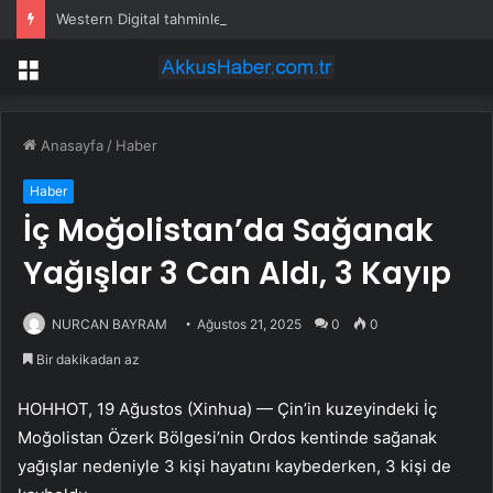
Western Digital tahminleri aştı, rehberlik verdi; hisseler düştü
Menü
Anasayfa
/
Haber
Haber
İç Moğolistan’da Sağanak
Yağışlar 3 Can Aldı, 3 Kayıp
NURCAN BAYRAM
Ağustos 21, 2025
0
0
Bir dakikadan az
HOHHOT, 19 Ağustos (Xinhua) — Çin’in kuzeyindeki İç
Moğolistan Özerk Bölgesi’nin Ordos kentinde sağanak
yağışlar nedeniyle 3 kişi hayatını kaybederken, 3 kişi de