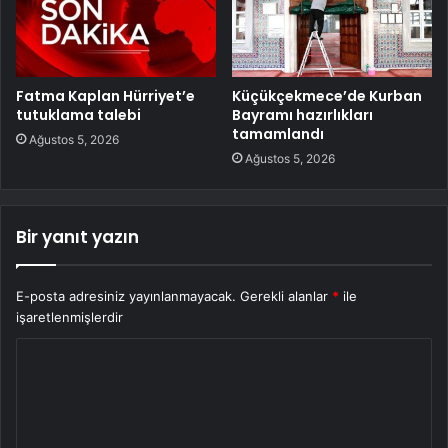
Fatma Kaplan Hürriyet’e
Küçükçekmece’de Kurban
tutuklama talebi
Bayramı hazırlıkları
tamamlandı
Ağustos 5, 2026
Ağustos 5, 2026
Bir yanıt yazın
E-posta adresiniz yayınlanmayacak.
Gerekli alanlar
*
ile
işaretlenmişlerdir
Y
o
r
u