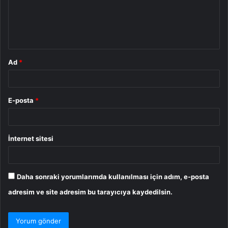
u
m
*
Ad
*
E-posta
*
İnternet sitesi
Daha sonraki yorumlarımda kullanılması için adım, e-posta
adresim ve site adresim bu tarayıcıya kaydedilsin.