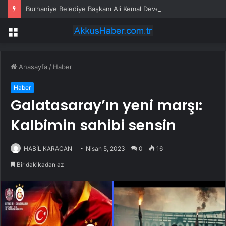
Burhaniye Belediye Başkanı Ali Kemal Deveciler CHP’den istifa etti
Menü
Anasayfa
/
Haber
Haber
Galatasaray’ın yeni marşı:
Kalbimin sahibi sensin
HABİL KARACAN
Nisan 5, 2023
0
16
Bir dakikadan az