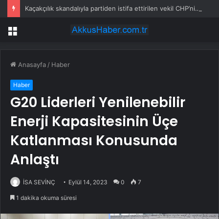
Kaçakçılık skandalıyla partiden istifa ettirilen vekil CHP’nin ilk transferi oldu
Menü
Anasayfa
/
Haber
Haber
G20 Liderleri Yenilenebilir
Enerji Kapasitesinin Üçe
Katlanması Konusunda
Anlaştı
İSA SEVİNÇ
Eylül 14, 2023
0
7
1 dakika okuma süresi