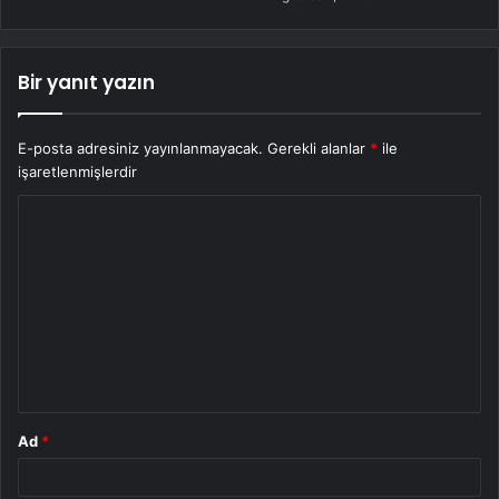
Bir yanıt yazın
E-posta adresiniz yayınlanmayacak.
Gerekli alanlar
*
ile
işaretlenmişlerdir
Y
o
r
u
m
*
Ad
*