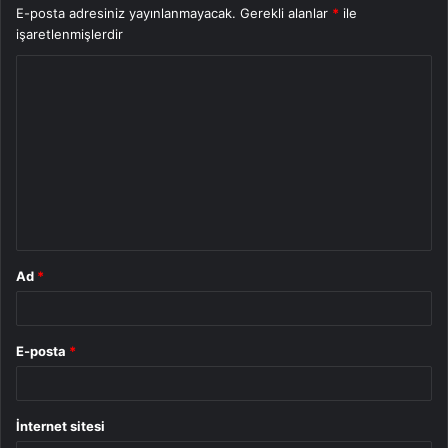
E-posta adresiniz yayınlanmayacak.
Gerekli alanlar
*
ile
işaretlenmişlerdir
Y
o
r
u
m
*
Ad
*
E-posta
*
İnternet sitesi