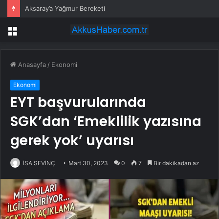
Aksaray’a Yağmur Bereketi
Menü
Anasayfa
/
Ekonomi
Ekonomi
EYT başvurularında
SGK’dan ‘Emeklilik yazısına
gerek yok’ uyarısı
İSA SEVİNÇ
Mart 30, 2023
0
7
Bir dakikadan az