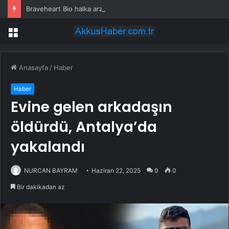
Braveheart Bio halka arzını pazarlama aralığının üstünde fiyatlandırıyor
Menü
Anasayfa
/
Haber
Haber
Evine gelen arkadaşın
öldürdü, Antalya’da
yakalandı
NURCAN BAYRAM
Haziran 22, 2025
0
0
Bir dakikadan az