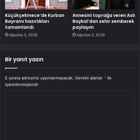
Küçükçekmece’de Kurban
Annesini toprağa veren Aslı
Bayramı hazırlıkları
Baykal’dan zehir zemberek
tamamlandı
paylaşım
Ağustos 5, 2026
Ağustos 5, 2026
Bir yanıt yazın
E-posta adresiniz yayınlanmayacak.
Gerekli alanlar
*
ile
işaretlenmişlerdir
Y
o
r
u
m