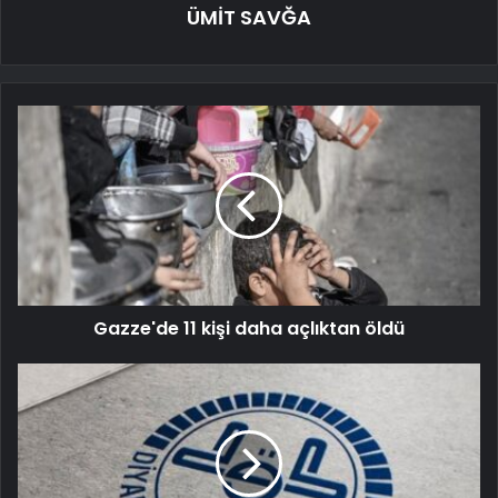
ÜMİT SAVĞA
Gazze'de 11 kişi daha açlıktan öldü