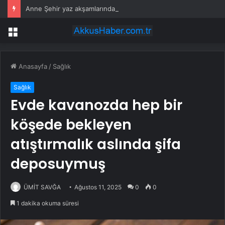
Anne Şehir yaz akşamlarında “Arabesk” rüzgârı esti
Menü
Anasayfa
/
Sağlık
Sağlık
Evde kavanozda hep bir
köşede bekleyen
atıştırmalık aslında şifa
deposuymuş
ÜMİT SAVĞA
Ağustos 11, 2025
0
0
1 dakika okuma süresi