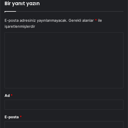
Bir yanıt yazın
E-posta adresiniz yayınlanmayacak.
Gerekli alanlar
*
ile
işaretlenmişlerdir
Y
o
r
u
m
*
Ad
*
E-posta
*