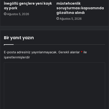
İnegöllü gençlere yeni kayk
müstehcenlik
ay park
soruşturması kapsamında
gözaltına alındı
Ağustos 5, 2026
Ağustos 5, 2026
Bir yanıt yazın
E-posta adresiniz yayınlanmayacak.
Gerekli alanlar
*
ile
işaretlenmişlerdir
Y
o
r
u
m
*