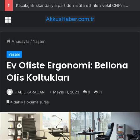
Kaçakçılık skandalıyla partiden istifa ettirilen vekil CHP’nin ilk transferi oldu
Menü
Anasayfa
/
Yaşam
Yaşam
Ev Ofiste Ergonomi: Bellona
Ofis Koltukları
HABİL KARACAN
Mayıs 11, 2023
0
11
4 dakika okuma süresi