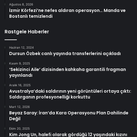
Ağustos 8, 2026
İzmir Körfezi’ne nefes aldıran operasyon… Manda ve
Bostanlı temizlendi
Rastgele Haberler
Haziran 12, 2024
Dursun Özbek canlı yayında transferlerini açıkladı
Kasım 9, 2025
‘Sekizinci Aile’ dizisinden kahkaha garantili fragman
yayınlandı
Aralık 16, 2025
Avustralya’daki saldırının yeni görüntüleri ortaya çıktı:
Saldırganın profesyonelliği korkuttu
Mart 12, 2026
Beyaz Saray: İran’da Kara Operasyonu Plan Dahilinde
Değil
Ekim 20, 2025
Kim Jong Un, halefi olarak gördüğü 12 yaşındaki kızını