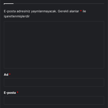
E-posta adresiniz yayınlanmayacak.
Gerekli alanlar
*
ile
işaretlenmişlerdir
Y
o
r
u
m
*
Ad
*
E-posta
*