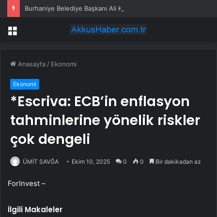
Burhaniye Belediye Başkanı Ali Kemal Deveciler CHP’den istifa etti
Menü
Anasayfa
/
Ekonomi
Ekonomi
*Escriva: ECB’in enflasyon
tahminlerine yönelik riskler
çok dengeli
ÜMİT SAVĞA
Ekim 10, 2025
0
0
Bir dakikadan az
ForInvest –
İlgili Makaleler