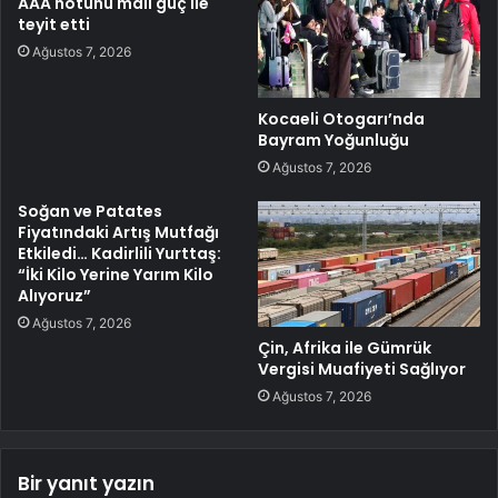
AAA notunu mali güç ile
teyit etti
Ağustos 7, 2026
Kocaeli Otogarı’nda
Bayram Yoğunluğu
Ağustos 7, 2026
Soğan ve Patates
Fiyatındaki Artış Mutfağı
Etkiledi… Kadirlili Yurttaş:
“İki Kilo Yerine Yarım Kilo
Alıyoruz”
Ağustos 7, 2026
Çin, Afrika ile Gümrük
Vergisi Muafiyeti Sağlıyor
Ağustos 7, 2026
Bir yanıt yazın