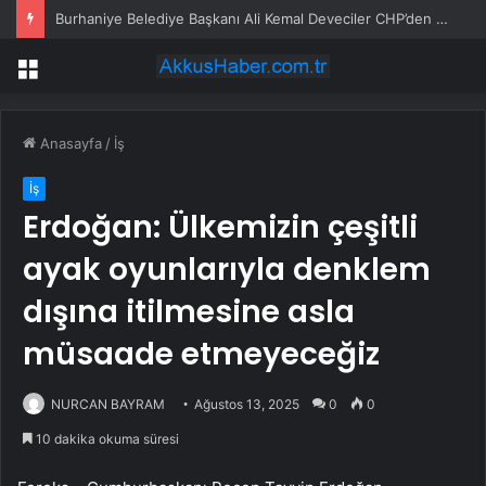
Burhaniye Belediye Başkanı Ali Kemal Deveciler CHP’den istifa etti
Menü
Anasayfa
/
İş
İş
Erdoğan: Ülkemizin çeşitli
ayak oyunlarıyla denklem
dışına itilmesine asla
müsaade etmeyeceğiz
NURCAN BAYRAM
Ağustos 13, 2025
0
0
10 dakika okuma süresi