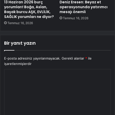
13 Haziran 2026 burç
Deniz Eresen: Beyaz et
yorumları! Boğa, Aslan,
operasyonunda yatırımcı
Başak burcu AŞK, EVLİLİK,
mesajı önemli
SAĞLIK yorumları ne diyor?
Temmuz 16, 2026
Temmuz 16, 2026
Bir yanıt yazın
E-posta adresiniz yayınlanmayacak.
Gerekli alanlar
*
ile
işaretlenmişlerdir
Y
o
r
u
m
*