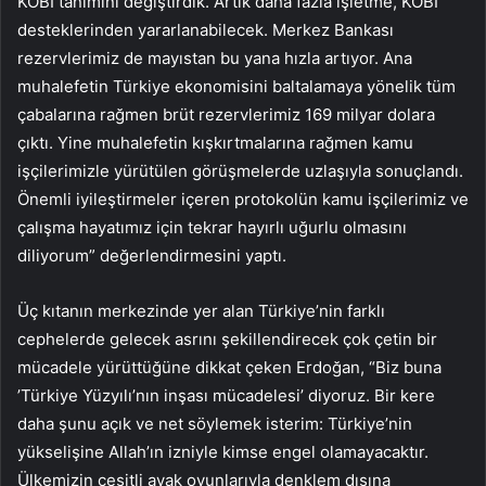
KOBİ tanımını değiştirdik. Artık daha fazla işletme, KOBİ
desteklerinden yararlanabilecek. Merkez Bankası
rezervlerimiz de mayıstan bu yana hızla artıyor. Ana
muhalefetin Türkiye ekonomisini baltalamaya yönelik tüm
çabalarına rağmen brüt rezervlerimiz 169 milyar dolara
çıktı. Yine muhalefetin kışkırtmalarına rağmen kamu
işçilerimizle yürütülen görüşmelerde uzlaşıyla sonuçlandı.
Önemli iyileştirmeler içeren protokolün kamu işçilerimiz ve
çalışma hayatımız için tekrar hayırlı uğurlu olmasını
diliyorum” değerlendirmesini yaptı.
Üç kıtanın merkezinde yer alan Türkiye’nin farklı
cephelerde gelecek asrını şekillendirecek çok çetin bir
mücadele yürüttüğüne dikkat çeken Erdoğan, “Biz buna
’Türkiye Yüzyılı’nın inşası mücadelesi’ diyoruz. Bir kere
daha şunu açık ve net söylemek isterim: Türkiye’nin
yükselişine Allah’ın izniyle kimse engel olamayacaktır.
Ülkemizin çeşitli ayak oyunlarıyla denklem dışına