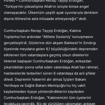
Foreks – Cumhurbaşkanı Recep Tayyip Erdoğan,
“Türkiye’nin yükselişine Allah’ın izniyle kimse engel
olamayacaktır. Ülkemizin çeşitli ayak oyunlarıyla denklem
dışına itilmesine asla müsaade etmeyeceğiz” dedi.
Cumhurbaşkanı Recep Tayyip Erdoğan, Kabine
Toplantısı’nın ardından “Millete Sesleniş” konuşmasını
gerçekleştirdi. Sözlerine dün akşam Balıkesir’in Sındırgı
ilçesinde meydana gelen 6,1 büyüklüğündeki depremden
etkilenen tüm vatandaşlara geçmiş olsun dileklerini
ileterek başlayan Cumhurbaşkanı Erdoğan, enkazdan
çıkarıldıktan sonra vefat eden vatandaşa Allah’tan rahmet,
hastanelerde tedavileri süren 6 vatandaşa da acil şifalar
diledi. Depremin haberini alır almaz İçişleri Bakanı
Yerlikaya ve Sağlık Bakanı Memişoğlu’nu hiç vakit
kaybetmeden ilçeye yönlendirdiklerini kaydeden
Cumhurbaşkanı Erdoğan, “Kabinemizin tüm üyelerini
teyakkuza geçirdik. Biz de yürütülen çalışmaları anbean