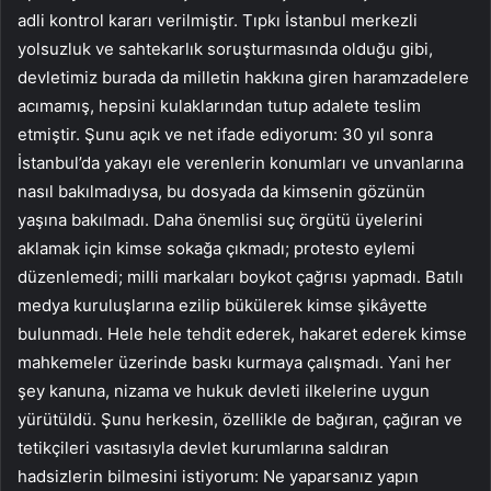
adli kontrol kararı verilmiştir. Tıpkı İstanbul merkezli
yolsuzluk ve sahtekarlık soruşturmasında olduğu gibi,
devletimiz burada da milletin hakkına giren haramzadelere
acımamış, hepsini kulaklarından tutup adalete teslim
etmiştir. Şunu açık ve net ifade ediyorum: 30 yıl sonra
İstanbul’da yakayı ele verenlerin konumları ve unvanlarına
nasıl bakılmadıysa, bu dosyada da kimsenin gözünün
yaşına bakılmadı. Daha önemlisi suç örgütü üyelerini
aklamak için kimse sokağa çıkmadı; protesto eylemi
düzenlemedi; milli markaları boykot çağrısı yapmadı. Batılı
medya kuruluşlarına ezilip bükülerek kimse şikâyette
bulunmadı. Hele hele tehdit ederek, hakaret ederek kimse
mahkemeler üzerinde baskı kurmaya çalışmadı. Yani her
şey kanuna, nizama ve hukuk devleti ilkelerine uygun
yürütüldü. Şunu herkesin, özellikle de bağıran, çağıran ve
tetikçileri vasıtasıyla devlet kurumlarına saldıran
hadsizlerin bilmesini istiyorum: Ne yaparsanız yapın