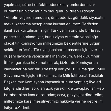
yapılması, süreci enfekte edecek söylemlerden uzak
durulmasının çok mühim olduğunu bildiren Erdoğan,
“Milletin yeşeren umutları, ümit ederiz, gündelik siyasetin
mevzi kazanma hesaplarına kurban edilmez. Terörden
ilanihaye kurtulmamız için Türkiye’nin önünde bir fırsat
penceresi aralanmıştır, bunu ziyan etmenin vebali ağır
olacaktır. Komisyonun milletimizin beklentilerine uygun
şekilde terörsüz Türkiye çabalarının başarısı için üzerine
düşeni layıkıyla yapacağına inanıyorum. Gerek Cumhur
İttifakı gerekse hükümet olarak, bizler de Komisyonun
çalışmalarına her türlü desteği veriyoruz. Cuma günü Milli
Savunma ve İçişleri Bakanımız ile Millî İstihbarat Teşkilatı
Başkanımız Komisyona kapsamlı sunum yaptılar; üyeleri
bilgilendirdiler; soruları açık yüreklilikle cevapladılar. Hep
beraber akan kanı durduralım; acıyı, gözyaşını dindirelim;
milletimize karşı mesuliyetimizi hakkıyla yerine getirelim
istiyoruz” dedi.