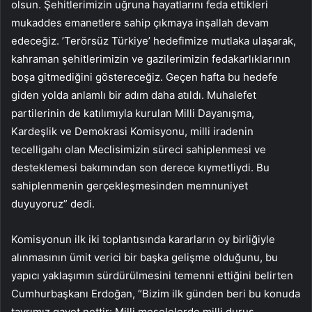
olsun. Şehitlerimizin uğruna hayatlarını feda ettikleri
mukaddes emanetlere sahip çıkmaya inşallah devam
edeceğiz. ’Terörsüz Türkiye’ hedefimize mutlaka ulaşarak,
kahraman şehitlerimizin ve gazilerimizin fedakarlıklarının
boşa gitmediğini göstereceğiz. Geçen hafta bu hedefe
giden yolda anlamlı bir adım daha atıldı. Muhalefet
partilerinin de katılımıyla kurulan Milli Dayanışma,
Kardeşlik ve Demokrasi Komisyonu, milli iradenin
tecelligahı olan Meclisimizin süreci sahiplenmesi ve
desteklemesi bakımından son derece kıymetliydi. Bu
sahiplenmenin gerçekleşmesinden memnuniyet
duyuyoruz” dedi.
Komisyonun ilk iki toplantısında kararların oy birliğiyle
alınmasının ümit verici bir başka gelişme olduğunu, bu
yapıcı yaklaşımın sürdürülmesini temenni ettiğini belirten
Cumhurbaşkanı Erdoğan, “Bizim ilk günden beri bu konuda
tavrımız gayet nettir: Milli meselelerde milli duruş