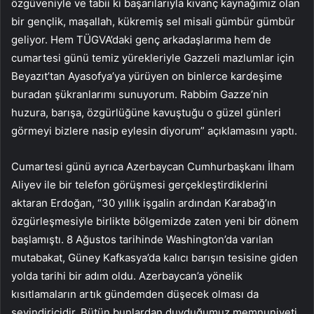
özgüveniyle ve tabii ki başarılarıyla kıvanç kaynağımız olan
bir gençlik, maşallah, kükremiş sel misali gümbür gümbür
geliyor. Hem TÜGVA’daki genç arkadaşlarıma hem de
cumartesi günü temiz yürekleriyle Gazzeli mazlumlar için
Beyazıt’tan Ayasofya’ya yürüyen on binlerce kardeşime
buradan şükranlarımı sunuyorum. Rabbim Gazze’nin
huzura, barışa, özgürlüğüne kavuştuğu o güzel günleri
görmeyi bizlere nasip eylesin diyorum” açıklamasını yaptı.
Cumartesi günü ayrıca Azerbaycan Cumhurbaşkanı İlham
Aliyev ile bir telefon görüşmesi gerçekleştirdiklerini
aktaran Erdoğan, “30 yıllık işgalin ardından Karabağ’ın
özgürleşmesiyle birlikte bölgemizde zaten yeni bir dönem
başlamıştı. 8 Ağustos tarihinde Washington’da varılan
mutabakat, Güney Kafkasya’da kalıcı barışın tesisine giden
yolda tarihi bir adım oldu. Azerbaycan’a yönelik
kısıtlamaların artık gündemden düşecek olması da
sevindiricidir. Bütün bunlardan duyduğumuz memnuniyeti