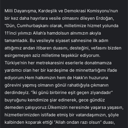
Milli Dayanışma, Kardeşlik ve Demokrasi Komisyonu’nun
bir kez daha hayırlara vesile olmasını dileyen Erdoğan,
“Dün, Cumhurbaşkanı olarak, milletimize hizmet yolunda
11’inci yılımızı Allah’a hamdolsun alnımızın akıyla
tamamladık. Bu vesileyle siyaset sahnesine ilk adım
attığımız andan itibaren duasını, desteğini, vefasını bizden
esirgemeyen aziz milletime teşekkür ediyorum.
Türkiye’nin her metrekaresini eserlerle donatmamıza
yardımcı olan her bir kardeşime de minnettarlığımı ifade
ediyorum.Hem halkımızın hem de Hakk’ın huzuruna
görevini yapmış olmanın gönül rahatlığıyla çıkmanın
derdindeyiz. “İki günü birbirine eşit geçen ziyandadır”
buyruğunu kendimize şiar edinerek, gece gündüz
demeden çalışıyoruz.Ülkemizin neresinde yaşarsa yaşasın,
hizmetlerimizden istifade etmiş bir vatandaşımızın, şöyle
kalbinden koparak ettiği “Allah ondan razı olsun” duası,