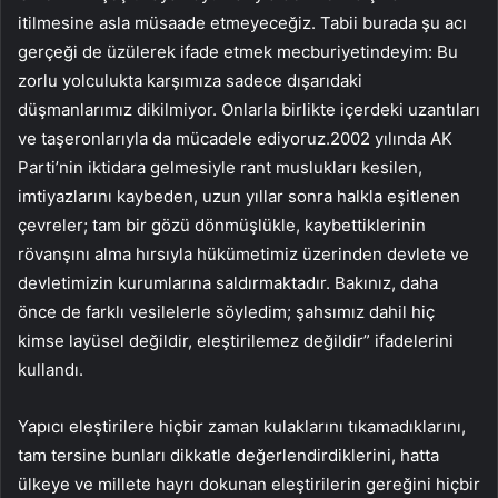
itilmesine asla müsaade etmeyeceğiz. Tabii burada şu acı
gerçeği de üzülerek ifade etmek mecburiyetindeyim: Bu
zorlu yolculukta karşımıza sadece dışarıdaki
düşmanlarımız dikilmiyor. Onlarla birlikte içerdeki uzantıları
ve taşeronlarıyla da mücadele ediyoruz.2002 yılında AK
Parti’nin iktidara gelmesiyle rant muslukları kesilen,
imtiyazlarını kaybeden, uzun yıllar sonra halkla eşitlenen
çevreler; tam bir gözü dönmüşlükle, kaybettiklerinin
rövanşını alma hırsıyla hükümetimiz üzerinden devlete ve
devletimizin kurumlarına saldırmaktadır. Bakınız, daha
önce de farklı vesilelerle söyledim; şahsımız dahil hiç
kimse layüsel değildir, eleştirilemez değildir” ifadelerini
kullandı.
Yapıcı eleştirilere hiçbir zaman kulaklarını tıkamadıklarını,
tam tersine bunları dikkatle değerlendirdiklerini, hatta
ülkeye ve millete hayrı dokunan eleştirilerin gereğini hiçbir