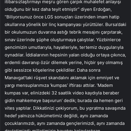
itibarsızlaştırmayı meşru gören çarpık muhalefet anlayışı
olduğunu bir kez daha teyit etmiştir” diyen Erdoğan,
“Biliyorsunuz önce LGS sonuçları üzerinden imam hatip
okullarına yönelik bir linç kampanyası yürüttüler. Bursa’daki
bir okulumuzun duvarına astığı tebrik mesajını çarpıtarak,
sınav üzerinde şüphe oluşturmaya çalıştılar. Yüzbinlerce
gencimizin umutlarıyla, hayalleriyle, tertemiz duygularıyla
oynadılar. İddialarının hepsinin yalan olduğu ortaya çıkınca,
erdemli davranıp özür dilemek yerine, hiçbir şey olmamış
gibi sessizce köşelerine çekildiler. Daha sonra
Manavgat’taki rüşvet skandalını aklamak için emniyet ve
yargı mensuplarımıza ’kumpas’ iftirası attılar. ’Madem
kumpas var, elinizdeki 32 saatlik video kaydıyla beraber
gidin mahkemeye başvurun’ dedik; burada da hemen geri
vites yaptılar. Dikkatinizi çekiyorum, bu yıpratma savaşında
hedef yalnızca hükümetimiz değildi, aynı zamanda
çocuklarımızdı, aynı zamanda gençlerimizdi, aynı zamanda
devletimizdi; milletimizin hayatını kolaylaştıran