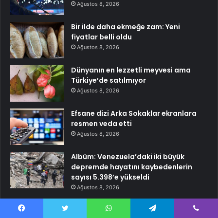
Ağustos 8, 2026
Bir ilde daha ekmeğe zam: Yeni
fiyatlar belli oldu
Ağustos 8, 2026
Dünyanın en lezzetli meyvesi ama
Türkiye’de satılmıyor
Ağustos 8, 2026
Efsane dizi Arka Sokaklar ekranlara
resmen veda etti
Ağustos 8, 2026
Albüm: Venezuela’daki iki büyük
depremde hayatını kaybedenlerin
sayısı 5.398’e yükseldi
Ağustos 8, 2026
Erzincan’da Bayram Alışverişi
Hareketlendi
Facebook
Twitter
WhatsApp
Telegram
Viber