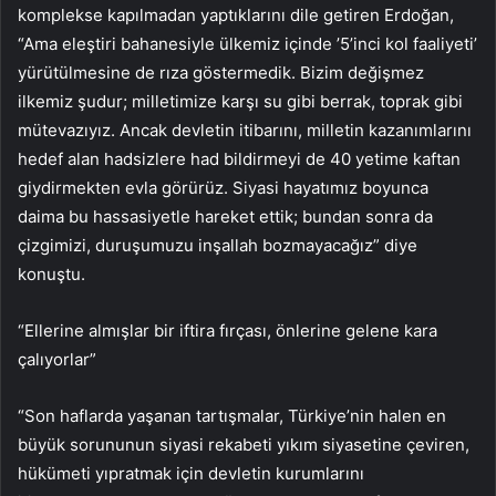
komplekse kapılmadan yaptıklarını dile getiren Erdoğan,
“Ama eleştiri bahanesiyle ülkemiz içinde ’5’inci kol faaliyeti’
yürütülmesine de rıza göstermedik. Bizim değişmez
ilkemiz şudur; milletimize karşı su gibi berrak, toprak gibi
mütevazıyız. Ancak devletin itibarını, milletin kazanımlarını
hedef alan hadsizlere had bildirmeyi de 40 yetime kaftan
giydirmekten evla görürüz. Siyasi hayatımız boyunca
daima bu hassasiyetle hareket ettik; bundan sonra da
çizgimizi, duruşumuzu inşallah bozmayacağız” diye
konuştu.
“Ellerine almışlar bir iftira fırçası, önlerine gelene kara
çalıyorlar”
“Son haflarda yaşanan tartışmalar, Türkiye’nin halen en
büyük sorununun siyasi rekabeti yıkım siyasetine çeviren,
hükümeti yıpratmak için devletin kurumlarını