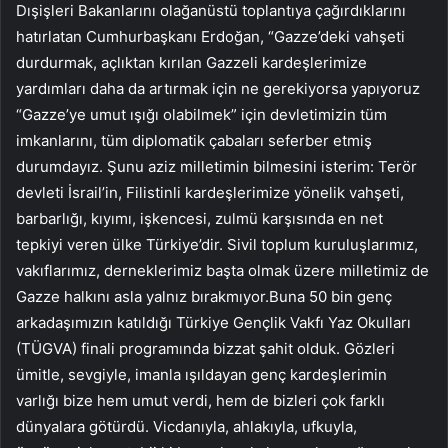
Dışişleri Bakanlarını olağanüstü toplantıya çağırdıklarını
hatırlatan Cumhurbaşkanı Erdoğan, “Gazze’deki vahşeti
durdurmak, açlıktan kırılan Gazzeli kardeşlerimize
yardımları daha da artırmak için ne gerekiyorsa yapıyoruz
“Gazze’ye umut ışığı olabilmek” için devletimizin tüm
imkanlarını, tüm diplomatik çabaları seferber etmiş
durumdayız. Şunu aziz milletimin bilmesini isterim: Terör
devleti İsrail’in, Filistinli kardeşlerimize yönelik vahşeti,
barbarlığı, kıyımı, işkencesi, zulmü karşısında en net
tepkiyi veren ülke Türkiye’dir. Sivil toplum kuruluşlarımız,
vakıflarımız, derneklerimiz başta olmak üzere milletimiz de
Gazze halkını asla yalnız bırakmıyor.Buna 50 bin genç
arkadaşımızın katıldığı Türkiye Gençlik Vakfı Yaz Okulları
(TÜGVA) finali programında bizzat şahit olduk. Gözleri
ümitle, sevgiyle, imanla ışıldayan genç kardeşlerimin
varlığı bize hem umut verdi, hem de bizleri çok farklı
dünyalara götürdü. Vicdanıyla, ahlakıyla, ufkuyla,