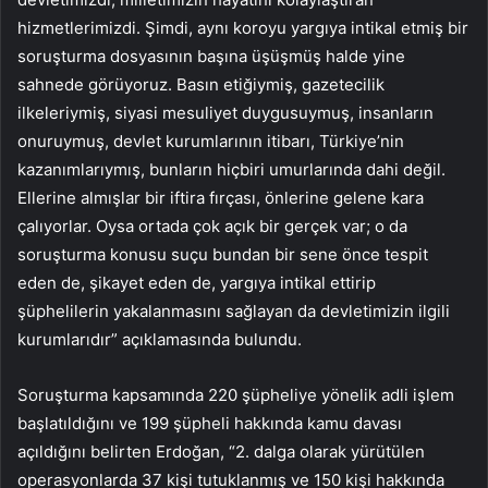
hizmetlerimizdi. Şimdi, aynı koroyu yargıya intikal etmiş bir
soruşturma dosyasının başına üşüşmüş halde yine
sahnede görüyoruz. Basın etiğiymiş, gazetecilik
ilkeleriymiş, siyasi mesuliyet duygusuymuş, insanların
onuruymuş, devlet kurumlarının itibarı, Türkiye’nin
kazanımlarıymış, bunların hiçbiri umurlarında dahi değil.
Ellerine almışlar bir iftira fırçası, önlerine gelene kara
çalıyorlar. Oysa ortada çok açık bir gerçek var; o da
soruşturma konusu suçu bundan bir sene önce tespit
eden de, şikayet eden de, yargıya intikal ettirip
şüphelilerin yakalanmasını sağlayan da devletimizin ilgili
kurumlarıdır” açıklamasında bulundu.
Soruşturma kapsamında 220 şüpheliye yönelik adli işlem
başlatıldığını ve 199 şüpheli hakkında kamu davası
açıldığını belirten Erdoğan, “2. dalga olarak yürütülen
operasyonlarda 37 kişi tutuklanmış ve 150 kişi hakkında