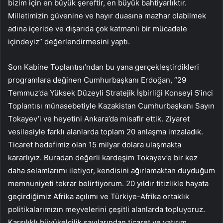
bizim için en büyük şereftir, en büyük bahtiyarlıktır.
Milletimizin güvenine ve hayır duasına mazhar olabilmek
adına içeride ve dışarıda çok katmanlı bir mücadele
içindeyiz” değerlendirmesini yaptı.
Son Kabine Toplantısı’ndan bu yana gerçekleştirdikleri
programlara değinen Cumhurbaşkanı Erdoğan, “29
Temmuz’da Yüksek Düzeyli Stratejik İşbirliği Konseyi 5’inci
Toplantısı münasebetiyle Kazakistan Cumhurbaşkanı Sayın
Tokayev’i ve heyetini Ankara’da misafir ettik. Ziyaret
vesilesiyle farklı alanlarda toplam 20 anlaşma imzaladık.
Ticaret hedefimiz olan 15 milyar dolara ulaşmakta
kararlıyız. Buradan değerli kardeşim Tokayev’e bir kez
daha selamlarımı iletiyor, kendisini ağırlamaktan duyduğum
memnuniyeti tekrar belirtiyorum. 20 yıldır titizlikle hayata
geçirdiğimiz Afrika açılımı ve Türkiye-Afrika ortaklık
politikalarımızın meyvelerini çeşitli alanlarda topluyoruz.
Karşılıklı büyükelçilik sayılarından ticaret ve yatırım