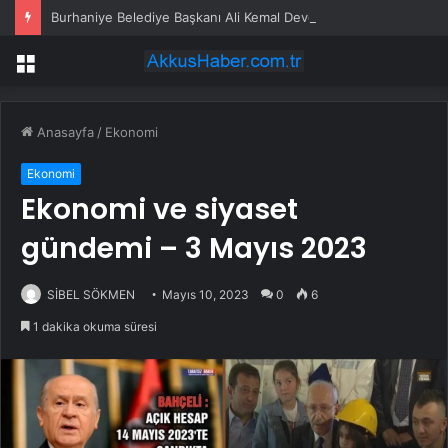
Burhaniye Belediye Başkanı Ali Kemal Deveciler CHP’den istifa etti
Menü
Anasayfa
/
Ekonomi
Ekonomi
Ekonomi ve siyaset
gündemi – 3 Mayıs 2023
SİBEL SÖKMEN
Mayıs 10, 2023
0
6
1 dakika okuma süresi