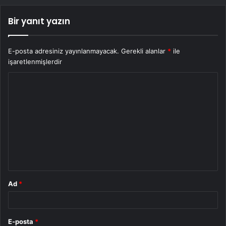
Bir yanıt yazın
E-posta adresiniz yayınlanmayacak.
Gerekli alanlar
*
ile
işaretlenmişlerdir
Y
o
r
u
m
*
Ad
*
E-posta
*