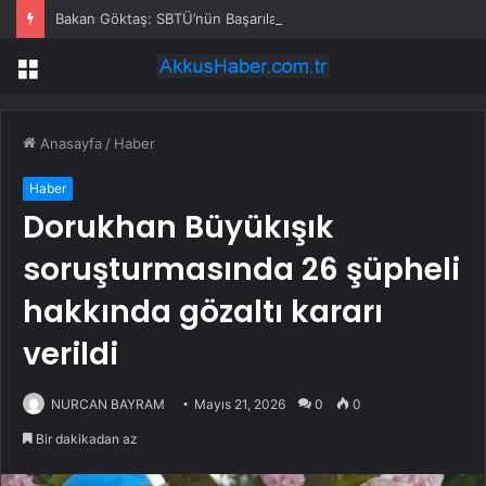
Bakan Göktaş: SBTÜ’nün Başarıları Gurur Verici
Menü
Anasayfa
/
Haber
Haber
Dorukhan Büyükışık
soruşturmasında 26 şüpheli
hakkında gözaltı kararı
verildi
NURCAN BAYRAM
Mayıs 21, 2026
0
0
Bir dakikadan az