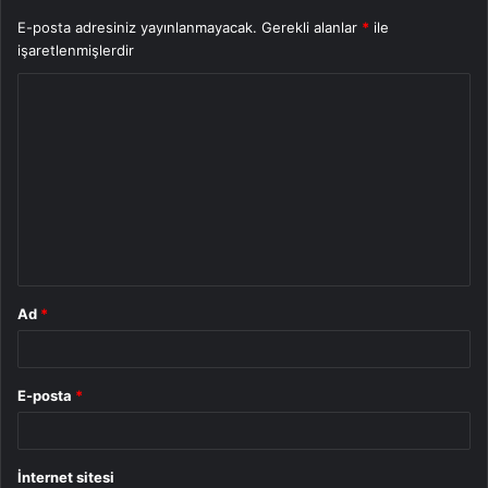
E-posta adresiniz yayınlanmayacak.
Gerekli alanlar
*
ile
işaretlenmişlerdir
Y
o
r
u
m
*
Ad
*
E-posta
*
İnternet sitesi