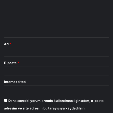
r
u
m
*
Ad
*
E-posta
*
İnternet sitesi
Daha sonraki yorumlarımda kullanılması için adım, e-posta
adresim ve site adresim bu tarayıcıya kaydedilsin.