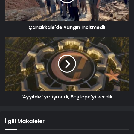
Çanakkale'de Yangın İncitmedi!
‘Ayyıldız’ yetişmedi, Beştepe’yi verdik
İlgili Makaleler