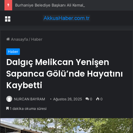
Burhaniye Belediye Başkanı Ali Kemal Deveciler CHP’den istifa etti
Menü
Anasayfa
/
Haber
Haber
Dalgıç Melikcan Yenişen
Sapanca Gölü’nde Hayatını
Kaybetti
NURCAN BAYRAM
Ağustos 26, 2025
0
0
1 dakika okuma süresi