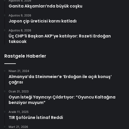
Ağustos 9, 2026
Ganita Akşamları’nda büyük coşku
Ağustos 9, 2026
Japon çip üreticisi karını katladı
Ağustos 8, 2026
Üç CHP’li Başkan AKP’ye katılıyor: Rozeti Erdoğan
takacak
Rastgele Haberler
Nisan 21, 2024
Almanya’da Steinmeier’e ‘Erdoğan ile açık konuş’
çağrısı
Ocak 31, 2023
Oyun İsteği Yayıncıyı Çıldırtıyor: “Oyuncu Kaltağına
benziyor muyum”
Aralık 11, 2025
TIR Şoförüne İstinaf Reddi
Mart 21, 2026