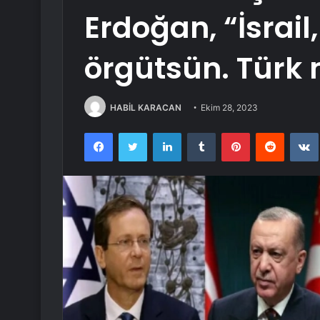
Erdoğan, “İsrail,
örgütsün. Türk m
HABİL KARACAN
Ekim 28, 2023
Facebook
Twitter
LinkedIn
Tumblr
Pinterest
Reddit