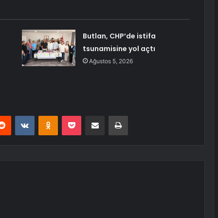
Butlan, CHP’de istifa
tsunamisine yol açtı
Ağustos 5, 2026
erest
Reddit
VKontakte
Odnoklassniki
Pocket
E-Posta ile paylaş
Yazdır