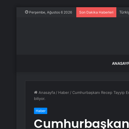
Türki
Perşembe, Ağustos 6 2026
Son Dakika Haberleri
ANASAY
Anasayfa
/
Haber
/
Cumhurbaşkanı Recep Tayyip Erdo
biliyor.
Haber
Cumhurbaşkanı