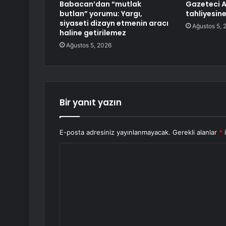
Babacan’dan “mutlak
Gazeteci A
butlan” yorumu: Yargı,
tahliyesine
siyaseti dizayn etmenin aracı
Ağustos 5, 
haline getirilemez
Ağustos 5, 2026
Bir yanıt yazın
E-posta adresiniz yayınlanmayacak.
Gerekli alanlar
*
i
Y
o
r
u
m