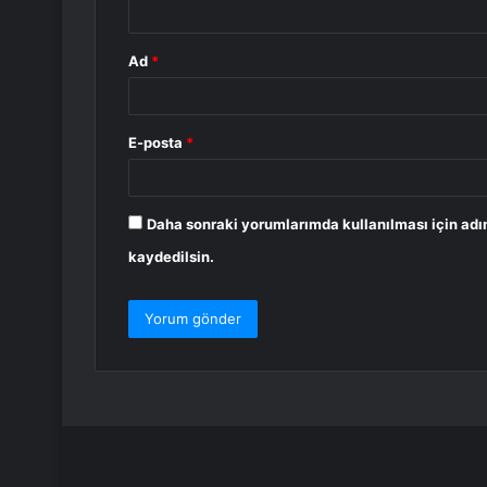
*
Ad
*
E-posta
*
Daha sonraki yorumlarımda kullanılması için adı
kaydedilsin.