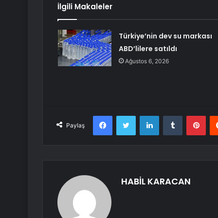
İlgili Makaleler
Türkiye’nin dev su markası
ABD’lilere satıldı
Ağustos 6, 2026
Facebook
Twitter
LinkedIn
Tumblr
Pint
Paylaş
HABİL KARACAN