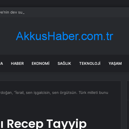
ye’nin dev su markası ABD’lilere satıldı
FA
HABER
EKONOMI
SAĞLIK
TEKNOLOJI
YAŞAM
ğan, “İsrail, sen işgalcisin, sen örgütsün. Türk milleti bunu
 Recep Tayyip