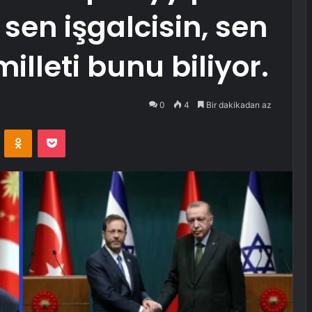
 sen işgalcisin, sen
illeti bunu biliyor.
0
4
Bir dakikadan az
VKontakte
Odnoklassniki
Pocket