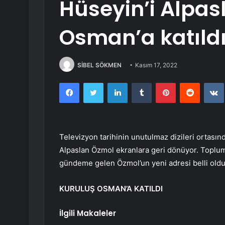
Hüseyin’i Alpas
Osman’a katıld
SİBEL SÖKMEN
Kasım 17, 2022
Facebook
Twitter
LinkedIn
Tumblr
Pinterest
Reddit
Televizyon tarihinin unutulmaz dizileri ortasın
Alpaslan Özmol ekranlara geri dönüyor. Toplu
gündeme gelen Özmol’un yeni adresi belli oldu
KURULUŞ OSMAN’A KATILDI
İlgili Makaleler