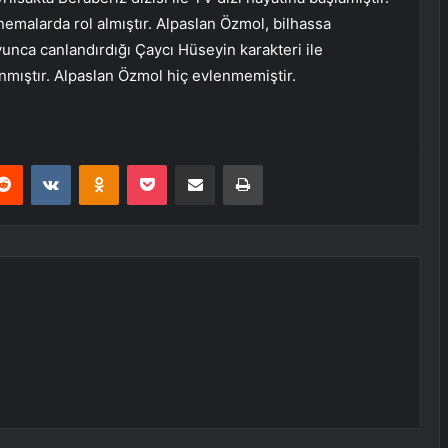
nemalarda rol almıştır. Alpaslan Özmol, bilhassa
yunca canlandırdığı Çaycı Hüseyin karakteri ile
zınmıştır. Alpaslan Özmol hiç evlenmemiştir.
erest
Reddit
VKontakte
Odnoklassniki
Pocket
E-Posta ile paylaş
Yazdır