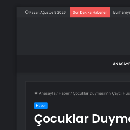
Burhaniye
Pazar, Ağustos 9 2026
Son Dakika Haberleri
ANASAY
Anasayfa
/
Haber
/
Çocuklar Duymasın’ın Çaycı Hüse
Haber
Çocuklar Duyma