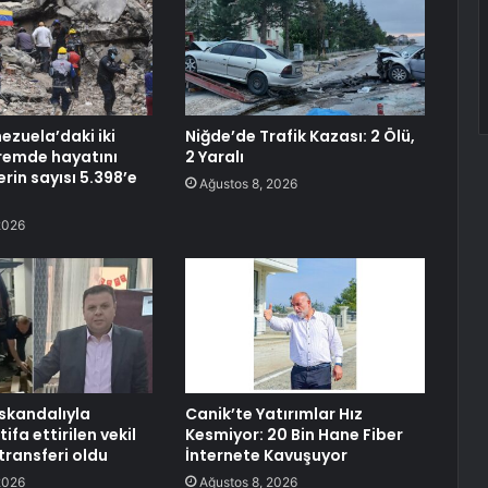
ezuela’daki iki
Niğde’de Trafik Kazası: 2 Ölü,
remde hayatını
2 Yaralı
rin sayısı 5.398’e
Ağustos 8, 2026
2026
 skandalıyla
Canik’te Yatırımlar Hız
ifa ettirilen vekil
Kesmiyor: 20 Bin Hane Fiber
 transferi oldu
İnternete Kavuşuyor
2026
Ağustos 8, 2026