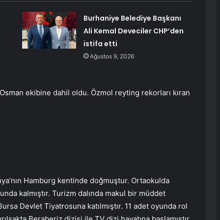
Burhaniye Belediye Başkanı
Ali Kemal Deveciler CHP’den
istifa etti
Ağustos 9, 2026
 Osman ekibine dahil oldu. Özmol reyting rekorları kıran
nya’nın Hamburg kentinde doğmuştur. Ortaokulda
unda kalmıştır. Turizm dalında makul bir müddet
Bursa Devlet Tiyatrosuna katılmıştır. 11 adet oyunda rol
ılsakta Beraberiz dizisi ile TV dizi hayatına başlamıştır.