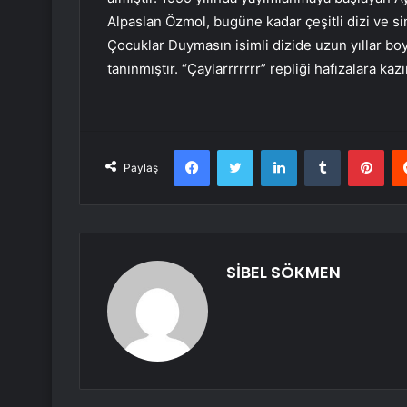
Alpaslan Özmol, bugüne kadar çeşitli dizi ve si
Çocuklar Duymasın isimli dizide uzun yıllar bo
tanınmıştır. “Çaylarrrrrrr” repliği hafızalara ka
Facebook
Twitter
LinkedIn
Tumblr
Pint
Paylaş
SİBEL SÖKMEN