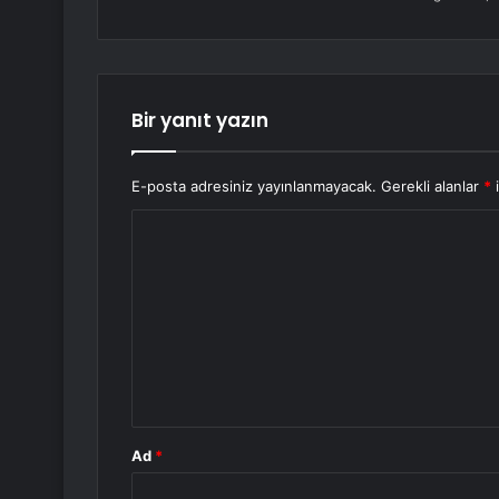
Bir yanıt yazın
E-posta adresiniz yayınlanmayacak.
Gerekli alanlar
*
i
Y
o
r
u
m
*
Ad
*