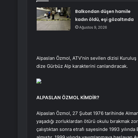
Balkondan düşen hamile
kadın öldü, eşi gözaltında
Ağustos 9, 2026
Alpaslan Özmol, ATV’nin sevilen dizisi Kuruluş
dize Gürbüz Alp karakterini canlandıracak.
ALPASLAN ÖZMOL KİMDİR?
Alpaslan Özmol, 27 Şubat 1976 tarihinde Alma
yaşadığı zorluklardan ötürü okulu bırakmak zor
çalıştıktan sonra etrafı sayesinde 1993 yılında 
almıştır. 1999 yılında yayımlanmaya başlayan Ayr