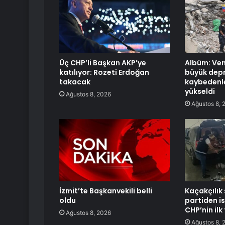
Üç CHP’li Başkan AKP’ye
Albüm: Ven
katılıyor: Rozeti Erdoğan
büyük dep
takacak
kaybedenle
yükseldi
Ağustos 8, 2026
Ağustos 8, 
İzmit’te Başkanvekili belli
Kaçakçılık
oldu
partiden ist
CHP’nin ilk
Ağustos 8, 2026
Ağustos 8, 