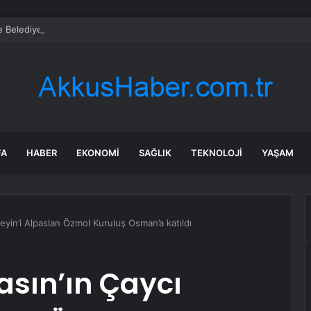
 Belediye Başkanı Ali Kemal Deveciler CHP’den istifa etti
FA
HABER
EKONOMI
SAĞLIK
TEKNOLOJI
YAŞAM
yin’i Alpaslan Özmol Kuruluş Osman’a katıldı
sın’ın Çaycı