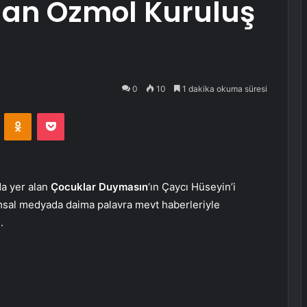
lan Özmol Kuruluş
ı
0
10
1 dakika okuma süresi
VKontakte
Odnoklassniki
Pocket
da yer alan
Çocuklar Duymasın
‘ın Çaycı Hüseyin’i
msal medyada daima palavra mevt haberleriyle
.