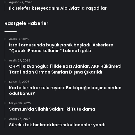
Ağustos 7, 2026
İlk Teleferik Heyecanını Alo Evlat’la Yaşadılar
Rastgele Haberler
Aralık 3, 2025
İsrail ordusunda büyük panik başladı! Askerlere
“Çabuk iPhone kullanın” talimatı gitti
Aralık 27, 2025
CHP’li Rızvanoğlu: 11 İlde Bazı Alanlar, AKP Hükümeti
Tarafından Orman Sınırları Dışına Çıkarıldı
Şubat 2, 2026
Kartellerin korkulu rüyası: Bir köpeğin başına neden
ödül konur?
Mayıs 16, 2025
Samsun’da Silahlı Saldırı: İki Tutuklama
Aralık 26, 2025
Sürekli tek bir kredi kartını kullananlar yandı