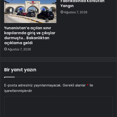
Fabrikasında Korkutan
Yangın
Ağustos 7, 2026
Yunanistan’a açılan sınır
kapılarında giriş ve çıkışlar
durmuştu… Bakanlıktan
açıklama geldi
Ağustos 7, 2026
Bir yanıt yazın
E-posta adresiniz yayınlanmayacak.
Gerekli alanlar
*
ile
işaretlenmişlerdir
Y
o
r