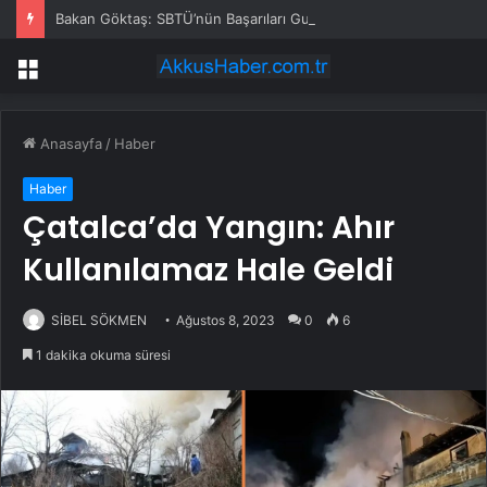
Bakan Göktaş: SBTÜ’nün Başarıları Gurur Verici
Menü
Anasayfa
/
Haber
Haber
Çatalca’da Yangın: Ahır
Kullanılamaz Hale Geldi
SİBEL SÖKMEN
Ağustos 8, 2023
0
6
1 dakika okuma süresi