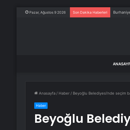
Burhaniye
Pazar, Ağustos 9 2026
Son Dakika Haberleri
ANASAY
Anasayfa
/
Haber
/
Beyoğlu Belediyesi’nde seçim b
Haber
Beyoğlu Beledi