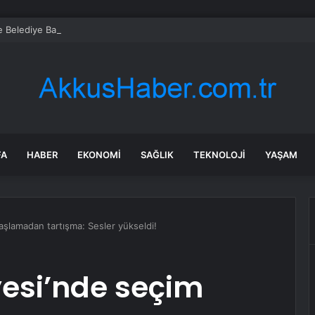
 Belediye Başkanı Ali Kemal Deveciler CHP’den istifa etti
FA
HABER
EKONOMI
SAĞLIK
TEKNOLOJI
YAŞAM
aşlamadan tartışma: Sesler yükseldi!
yesi’nde seçim