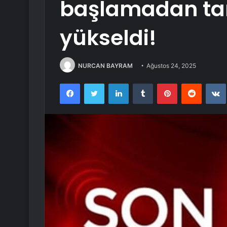
başlamadan tar
yükseldi!
NURCAN BAYRAM
Ağustos 24, 2025
Facebook
Twitter
LinkedIn
Tumblr
Pinterest
Reddit