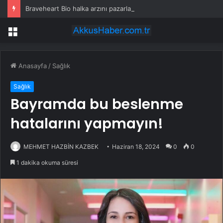
Braveheart Bio halka arzını pazarlama aralığının üstünde fiyatlandırıyor
Menü
Anasayfa
/
Sağlık
Sağlık
Bayramda bu beslenme
hatalarını yapmayın!
MEHMET HAZBİN KAZBEK
Haziran 18, 2024
0
0
1 dakika okuma süresi