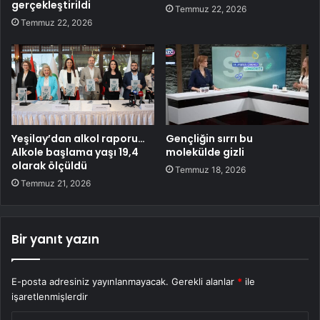
gerçekleştirildi
Temmuz 22, 2026
Temmuz 22, 2026
Yeşilay’dan alkol raporu…
Gençliğin sırrı bu
Alkole başlama yaşı 19,4
molekülde gizli
olarak ölçüldü
Temmuz 18, 2026
Temmuz 21, 2026
Bir yanıt yazın
E-posta adresiniz yayınlanmayacak.
Gerekli alanlar
*
ile
işaretlenmişlerdir