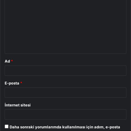
Y
o
r
u
m
*
Ad
*
E-posta
*
İnternet sitesi
Daha sonraki yorumlarımda kullanılması için adım, e-posta