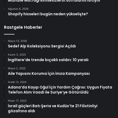
Mahalle Mutfağı kimsesizlerin sofralarını ısıtıyor
Ağustos 6, 2026
Shopify hisseleri bugün neden yükselişte?
Rastgele Haberler
Mayıs 13, 2026
Sedef Alp Koleksiyonu Sergisi Açıldı
Kasım 5, 2025
İngiltere’de trende bıçaklı saldırı: 10 yaralı
Mayıs 2, 2025
Aile Yapısını Koruma İçin İmza Kampanyası
Aralık 13, 2024
Adana’da Kayıp Oğul İçin Yardım Çağrısı: Uygun Fiyata
Telefon Alım Vaadi ile Suriye’ye Götürüldü
Nisan 17, 2023
İsrail güçleri Batı Şeria ve Kudüs’te 21 Filistinliyi
gözaltına aldı