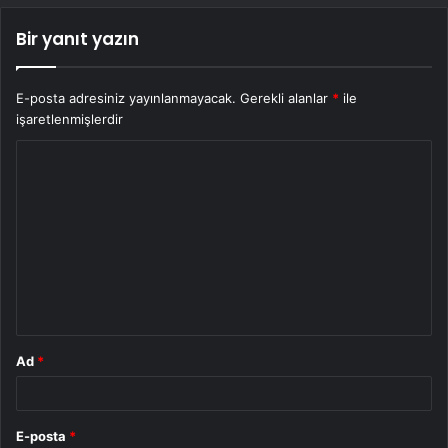
Bir yanıt yazın
E-posta adresiniz yayınlanmayacak.
Gerekli alanlar
*
ile
işaretlenmişlerdir
Y
o
r
u
m
*
Ad
*
E-posta
*