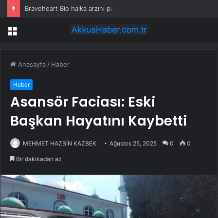
Braveheart Bio halka arzını pazarlama aralığının üstünde fiyatlandırıyor
Menü
Anasayfa
/
Haber
Haber
Asansör Faciası: Eski
Başkan Hayatını Kaybetti
MEHMET HAZBİN KAZBEK
Ağustos 25, 2025
0
0
Bir dakikadan az