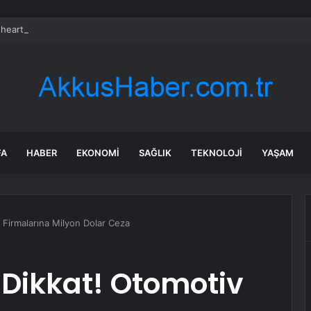
heart Bio halka arzını pazarlama aralığının üstünde fiyatlandırıyor
FA
HABER
EKONOMI
SAĞLIK
TEKNOLOJI
YAŞAM
v Firmalarına Milyon Dolar Ceza
 Dikkat! Otomotiv