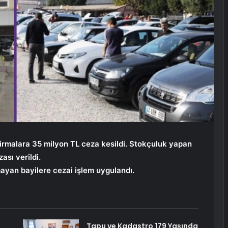
firmalara 35 milyon TL ceza kesildi. Stokçuluk yapan
ası verildi.
mayan bayilere cezai işlem uygulandı.
Tapu ve Kadastro 179 Yaşında