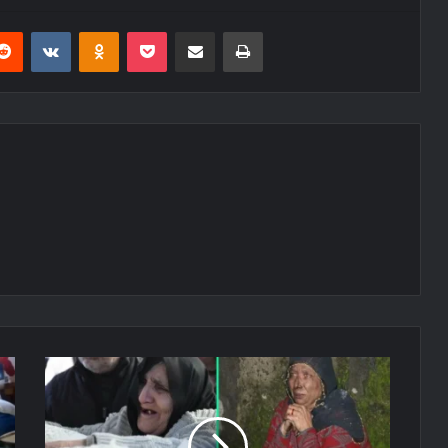
erest
Reddit
VKontakte
Odnoklassniki
Pocket
E-Posta ile paylaş
Yazdır