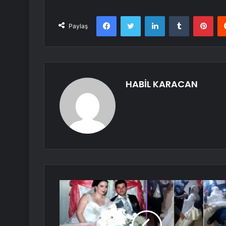
Facebook
Twitter
LinkedIn
Tumblr
Pint
Paylaş
HABİL KARACAN