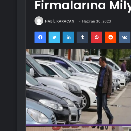
Firmalarına Mil
HABİL KARACAN
Haziran 30, 2023
Facebook
Twitter
LinkedIn
Tumblr
Pinterest
Reddit