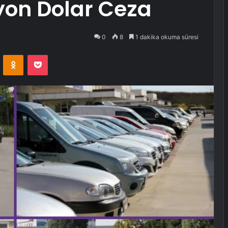
yon Dolar Ceza
0
8
1 dakika okuma süresi
VKontakte
Odnoklassniki
Pocket