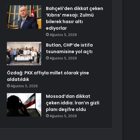
Bahçeli’den dikkat çeken
‘Kıbrıs’ mesajı: Zulmü
bilerek hasır altı
ediyorlar
Ağustos 5, 2026
Butlan, CHP’de istifa
tsunamisine yol açtı
Ağustos 5, 2026
Özdağ: PKK affıyla millet olarak yine
aldatıldık
Ağustos 5, 2026
Mossad’dan dikkat
çeken iddia: İran’ın gizli
planı deşifre oldu
Ağustos 5, 2026