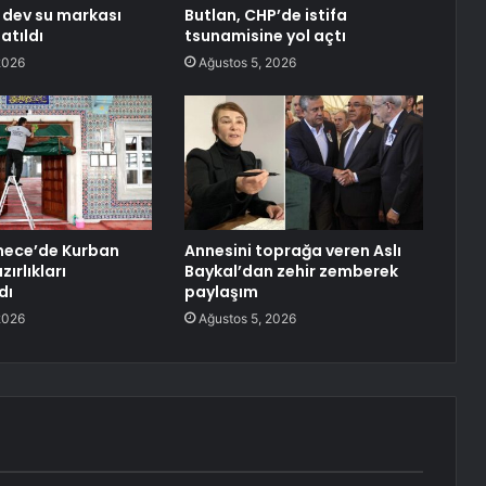
n dev su markası
Butlan, CHP’de istifa
atıldı
tsunamisine yol açtı
2026
Ağustos 5, 2026
ece’de Kurban
Annesini toprağa veren Aslı
ırlıkları
Baykal’dan zehir zemberek
dı
paylaşım
2026
Ağustos 5, 2026