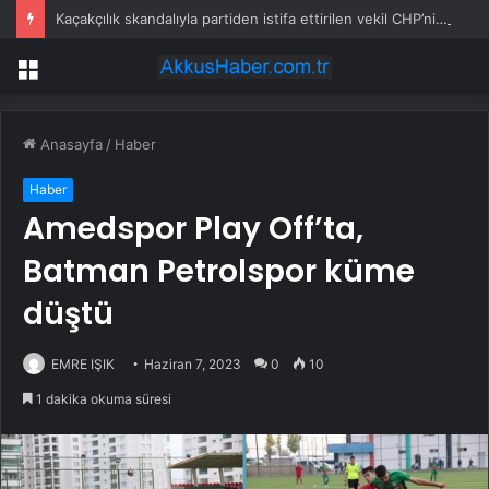
Kaçakçılık skandalıyla partiden istifa ettirilen vekil CHP’nin ilk transferi oldu
Menü
Anasayfa
/
Haber
Haber
Amedspor Play Off’ta,
Batman Petrolspor küme
düştü
EMRE IŞIK
Haziran 7, 2023
0
10
1 dakika okuma süresi