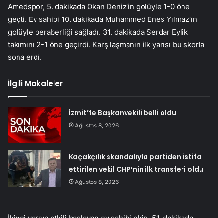
Amedspor, 5. dakikada Okan Deniz’in golüyle 1-0 öne
geçti. Ev sahibi 10. dakikada Muhammed Enes Yılmaz’ın
golüyle beraberliği sağladı. 31. dakikada Serdar Eylik
takımını 2-1 öne geçirdi. Karşılaşmanın ilk yarısı bu skorla
sona erdi.
İlgili Makaleler
İzmit’te Başkanvekili belli oldu
Ağustos 8, 2026
Kaçakçılık skandalıyla partiden istifa
ettirilen vekil CHP’nin ilk transferi oldu
Ağustos 8, 2026
İkinci yarıya etkili başlayan ev sahibi ekip, 51. dakikada