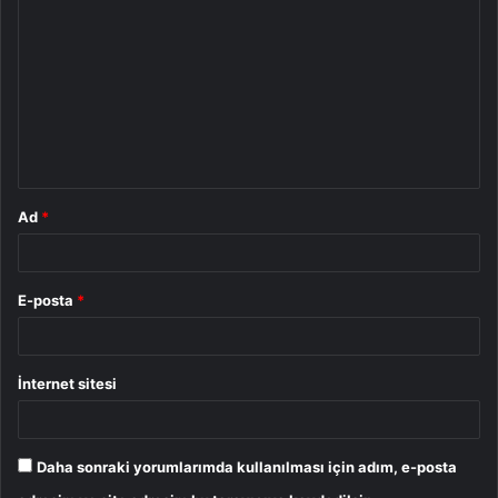
o
r
u
m
*
Ad
*
E-posta
*
İnternet sitesi
Daha sonraki yorumlarımda kullanılması için adım, e-posta