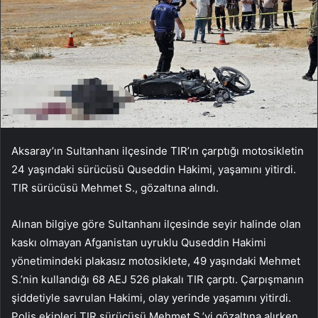
Aksaray’ın Sultanhanı ilçesinde TIR’ın çarptığı motosikletin
24 yaşındaki sürücüsü Quseddin Hakimi, yaşamını yitirdi.
TIR sürücüsü Mehmet S., gözaltına alındı.
Alınan bilgiye göre Sultanhanı ilçesinde seyir halinde olan
kaskı olmayan Afganistan uyruklu Quseddin Hakimi
yönetimindeki plakasız motosiklete, 49 yaşındaki Mehmet
S.’nin kullandığı 68 AEJ 526 plakalı TIR çarptı. Çarpışmanın
şiddetiyle savrulan Hakimi, olay yerinde yaşamını yitirdi.
Polis ekipleri TIR sürücüsü Mehmet S.’yi gözaltına alırken,