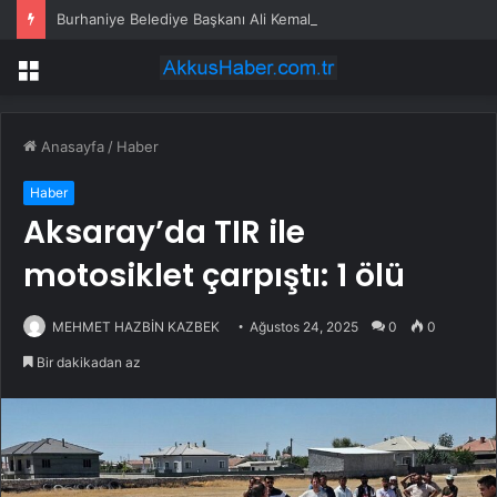
Burhaniye Belediye Başkanı Ali Kemal Deveciler CHP’den istifa etti
Menü
Anasayfa
/
Haber
Haber
Aksaray’da TIR ile
motosiklet çarpıştı: 1 ölü
MEHMET HAZBİN KAZBEK
Ağustos 24, 2025
0
0
Bir dakikadan az