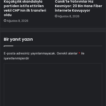
Kaçakçılık skandalıyla
Canik’te Yatırımlar Hız
partiden istifa ettirilen
Kesmiyor: 20 Bin Hane Fiber
vekil CHP’nin ilk transferi
İnternete Kavuşuyor
oldu
Ağustos 8, 2026
Ağustos 8, 2026
Bir yanıt yazın
E-posta adresiniz yayınlanmayacak.
Gerekli alanlar
*
ile
işaretlenmişlerdir
Y
o
r
u
m
*