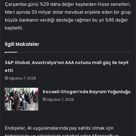
Çarşamba günü %29 daha değer kaybeden hisse senetleri,
Mart ayında 30 milyar dolar mevduat enjekte eden bir grup
büyük bankanın verdiği desteğe rağmen bu yıl %95 değer
kaybetti.
İlgili Makaleler
S&P Global, Avustralya’nın AAA notunu mali güç ile teyit
etti
Ağustos 7, 2026
Kocaeli Otogarı’nda Bayram Yoğunluğu
Ağustos 7, 2026
Endişeler, AI uygulamalarında pay sahibi olmak için
birbirleriyle ve rakipleriyle rekabet eden Microsoft ve