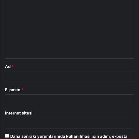
Y
o
r
u
m
*
Ad
*
E-posta
*
İnternet sitesi
Daha sonraki yorumlarımda kullanılması için adım, e-posta