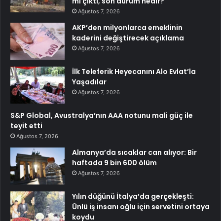
mı çıktı, son durum nedir?
Ağustos 7, 2026
AKP’den milyonlarca emeklinin
kaderini değiştirecek açıklama
Ağustos 7, 2026
İlk Teleferik Heyecanını Alo Evlat’la
Yaşadılar
Ağustos 7, 2026
S&P Global, Avustralya’nın AAA notunu mali güç ile
teyit etti
Ağustos 7, 2026
Almanya’da sıcaklar can alıyor: Bir
haftada 9 bin 600 ölüm
Ağustos 7, 2026
Yılın düğünü İtalya’da gerçekleşti:
Ünlü iş insanı oğlu için servetini ortaya
koydu