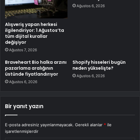
Ağustos 6, 2026
Alışveriş yapan herkesi
ilgilendiriyor: 1 Ağustos’ta
tüm dijital kurallar
değişiyor
Ağustos 7, 2026
Braveheart Bio halka arzını
Shopify hisseleri bugün
pazarlama aralığının
neden yükselişte?
üstünde fiyatlandırıyor
Ağustos 6, 2026
Ağustos 6, 2026
Bir yanıt yazın
E-posta adresiniz yayınlanmayacak.
Gerekli alanlar
*
ile
işaretlenmişlerdir