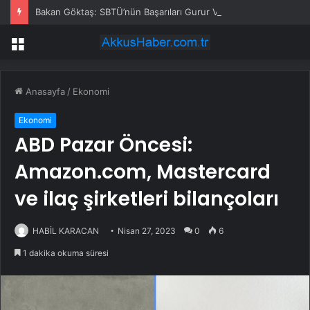
Bakan Göktaş: SBTÜ’nün Başarıları Gurur Verici
Menü
Anasayfa
/
Ekonomi
Ekonomi
ABD Pazar Öncesi:
Amazon.com, Mastercard
ve ilaç şirketleri bilançoları
HABİL KARACAN
Nisan 27, 2023
0
6
1 dakika okuma süresi