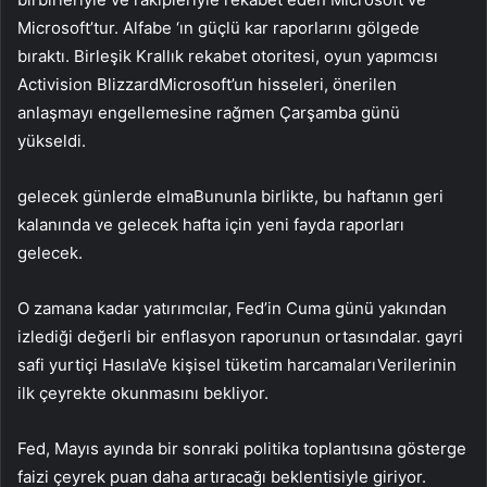
Microsoft’tur.
Alfabe
‘ın güçlü kar raporlarını gölgede
bıraktı. Birleşik Krallık rekabet otoritesi, oyun yapımcısı
Activision Blizzard
Microsoft’un hisseleri, önerilen
anlaşmayı engellemesine rağmen Çarşamba günü
yükseldi.
gelecek günlerde
elma
Bununla birlikte, bu haftanın geri
kalanında ve gelecek hafta için yeni fayda raporları
gelecek.
O zamana kadar yatırımcılar, Fed’in Cuma günü yakından
izlediği değerli bir enflasyon raporunun ortasındalar.
gayri
safi yurtiçi Hasıla
Ve
kişisel tüketim harcamaları
Verilerinin
ilk çeyrekte okunmasını bekliyor.
Fed, Mayıs ayında bir sonraki politika toplantısına gösterge
faizi çeyrek puan daha artıracağı beklentisiyle giriyor.