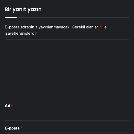
Bir yanıt yazın
E-posta adresiniz yayınlanmayacak.
Gerekli alanlar
*
ile
işaretlenmişlerdir
Y
o
r
u
m
*
Ad
*
E-posta
*