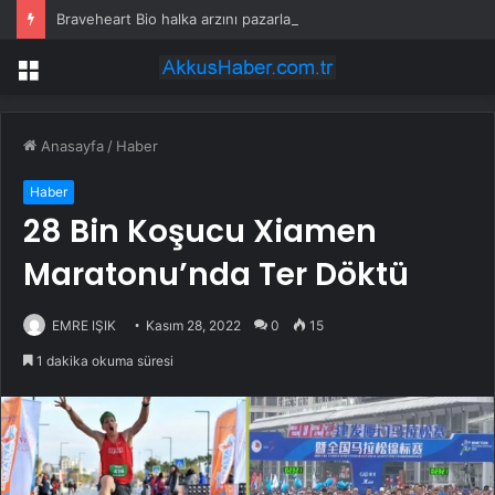
Braveheart Bio halka arzını pazarlama aralığının üstünde fiyatlandırıyor
Menü
Anasayfa
/
Haber
Haber
28 Bin Koşucu Xiamen
Maratonu’nda Ter Döktü
EMRE IŞIK
Kasım 28, 2022
0
15
1 dakika okuma süresi